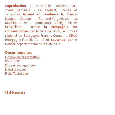
Coproduction
La Passerelle - Rixheim, L'arc
scène nationale - Le Creusot, Scènes et
Territoires
Accueil en résidence
la Maison
Jacques Copeau - Pernand-Vergelesses, La
Machinerie 54 – Homécourt, Collège Pierre
Brossolette - Réhon
la compagnie est
conventionnée par
​la Ville de Dijon, le Conseil
régional de Bourgogne-Franche-Comté, la DRAC
Bourgogne-Franche-Comté
et soutenue par
le
Conseil départemental de la Côte d'Or.
Documents pro
Dossier de présentation
Photos HD
Dossier pédagogique
Livret d'accueil
Fiche Technique
Diffusion
2026
20 et 21 mai -
Lycée Ponthus de Tyard,
Chalon/Saône (71)
21 mai -
Centre l'Archipel, Dijon (21)