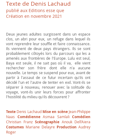
Texte de Denis Lachaud
publié
aux
Editions esse que
Création en novembre 2021
Deux jeunes adultes surgissent dans un espace
clos, un abri pour eux, un refuge dans lequel ils
vont reprendre leur souffle et faire connaissance.
Ils viennent de deux pays étrangers. Ils se sont
probablement côtoyés lors du parcours qui les a
amenés aux frontières de l'Europe. Lulu est seul,
Baya est seule, il ne sait pas où il va, elle vient
rechercher son frère dont elle n'a aucune
nouvelle. Le temps se suspend pour eux, avant de
partir à l'assaut de ce futur incertain qu'ils ont
décidé l'un et l'autre de tenter en exil. Vont-ils se
séparer à nouveau, renouer avec la solitude du
voyage, vont-ils unir leurs forces pour affronter
l'hostilité du milieu qu'ils découvrent ?
Texte
Denis Lachaud
Mise en scène
Jean-Philippe
Naas
Comédienne
Asmaa Samlali
Comédien
Christian Franz
Scénographie
Anouk Dell’Aiera
Costumes
Mariane Delayre
Production
Audrey
Roger