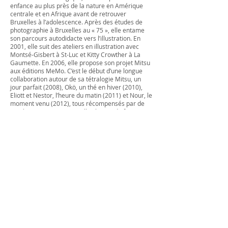
enfance au plus près de la nature en Amérique
centrale et en Afrique avant de retrouver
Bruxelles à l’adolescence. Après des études de
photographie à Bruxelles au « 75 », elle entame
son parcours autodidacte vers l’illustration. En
2001, elle suit des ateliers en illustration avec
Montsé-Gisbert à St-Luc et Kitty Crowther à La
Gaumette. En 2006, elle propose son projet Mitsu
aux éditions MeMo. C’est le début d’une longue
collaboration autour de sa tétralogie Mitsu, un
jour parfait (2008), Okö, un thé en hiver (2010),
Eliott et Nestor, l’heure du matin (2011) et Nour, le
moment venu (2012), tous récompensés par de
nombreux prix. En 2013, elle change de format et
de technique avec L’Ombre de Chacun, paru en
juillet aux éditions MeMo. Naviguant tour à tour
entre le dessin et le collage, son univers
graphique à destination des enfants et des
adultes naît tantôt de crayons, feutres et brou de
noix, tantôt de ciseaux, photos noir et blanc et
papiers découpés...
Sa présence sur les créations d'en attendant...
À quoi rêvent les méduses
Fancy fair