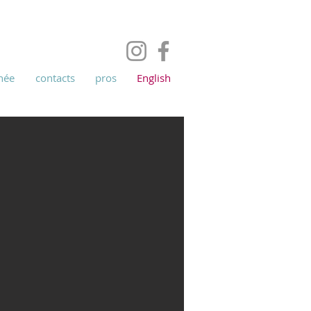
née
contacts
pros
English