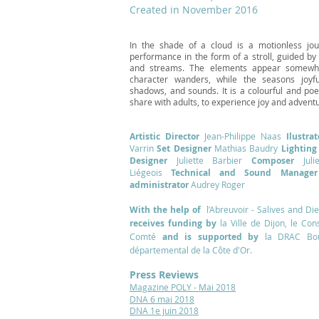
Created in November 2016
In the shade of a cloud is a motionless jou
performance in the form of a stroll, guided by
and streams. The elements appear somewhat
character wanders, while the seasons joyful
shadows, and sounds. It is a colourful and poe
share with adults, to experience joy and adventu
Artistic Director
Jean-Philippe Naas
Ilustrat
Varrin
Set Designer
Mathias Baudry
Lighting
Designer
Juliette Barbier
Composer
Ju
Liégeois
Technical and Sound Manager
administrator
Audrey Roger
With the help of
l’Abreuvoir - Salives and D
receives funding by
​la Ville de Dijon, le Co
Comté
and is
supported by
la DRAC Bou
départemental de la Côte d'Or.
Press Reviews
Magazine POLY - Mai 2018
DNA 6 mai 2018
DNA 1e juin 2018