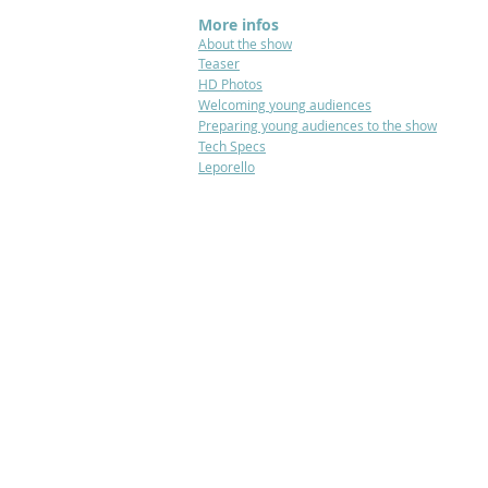
More infos
About the show
Teaser
HD Photos
Welcoming
young
audiences
Preparing young audiences to the
show
Tech Specs
Leporello​