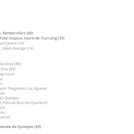
s, Rambervillers (88)
 Folie Hospice, Havré-de-Tourcoing (59)
aint Jeoire (74)
, Villers-Bocage (14)
Ravières (89)
 Dicy (89)
Cap-Sizun
au
ec
 Saint-Thegonnec-Loc-Eguiner
alec
l, Quimper
d, Pont-de-Buis-lès-Quimerch
ant
eau
ouarzel
tionnée de Quimper (29)