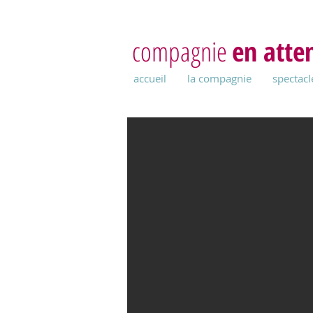
compagnie
en atte
accueil
la compagnie
spectacl