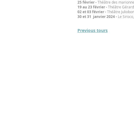
25 février -
Théâtre des marionnet
19 au 23 février -
Théâtre Gérard 
02 et 03 février -
Théâtre Juliobon
30 et 31 janvier 2024 -
Le Siroco
Previous tours