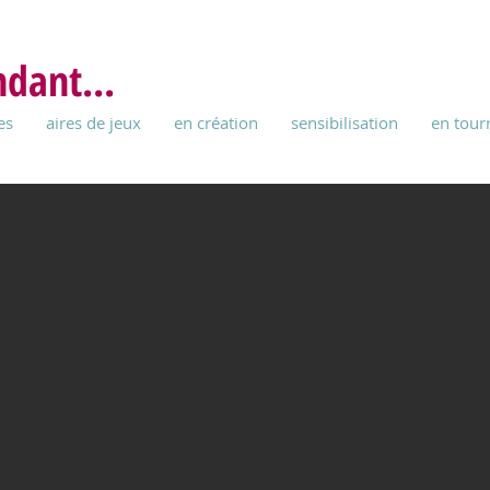
ndant...
es
aires de jeux
en création
sensibilisation
en tour