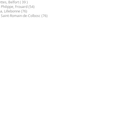
tes, Belfort ( 39 )
Philippe, Frouard (54)
a, Lillebonne (76)
, Saint-Romain-de-Colbosc (76)