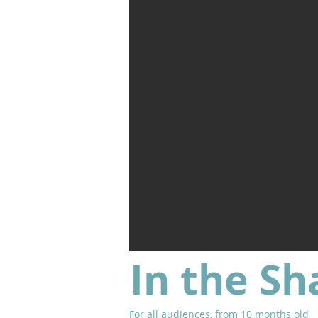
In the Sh
For all audiences, from 10 months old