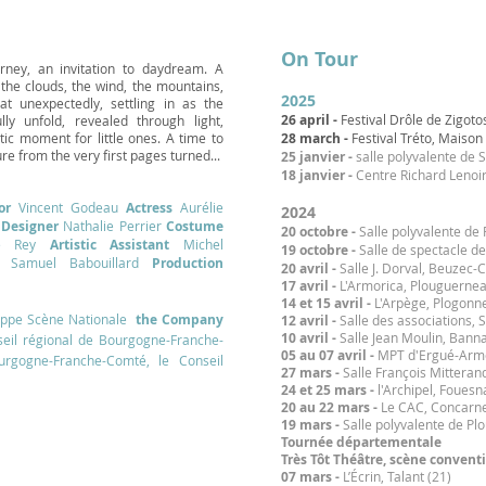
On Tour
rney, an invitation to daydream. A
 the clouds, the wind, the mountains,
2025
 unexpectedly, settling in as the
26 april -
Festival Drôle de Zigoto
ly unfold, revealed through light,
tic moment for little ones. A time to
28 march -
Festival Tréto, Maison
re from the very first pages turned...
25 janvier -
salle polyvalente de
S
18 janvier -
Centre Richard Lenoir
or
Vincent Godeau
Actress
Aurélie
2024
 Designer
Nathalie Perrier
Costume
20 octobre -
Salle polyvalente de 
lie Rey
Artistic Assistant
Michel
19 octobre -
Salle de spectacle de
Samuel Babouillard
Production
20 avril -
Salle J. Dorval, Beuzec-
17 avril -
L'Armorica, Plouguerne
14 et 15 avril -
L'Arpège, Plogonn
ieppe Scène Nationale
the Company
12 avril -
Salle des associations,
10 avril -
Salle Jean Moulin, Bann
nseil régional de Bourgogne-Franche-
05 au 07 avril -
MPT d'Ergué-Arme
rgogne-Franche-Comté, le Conseil
27 mars -
Salle François Mitteran
24 et 25 mars -
l'Archipel, Fouesn
20 au 22 mars -
Le CAC, Concarn
19 mars -
Salle polyvalente de Pl
Tournée départementale
Très Tôt Théâtre, scène conven
07 mars -
L’Écrin, Talant (21)