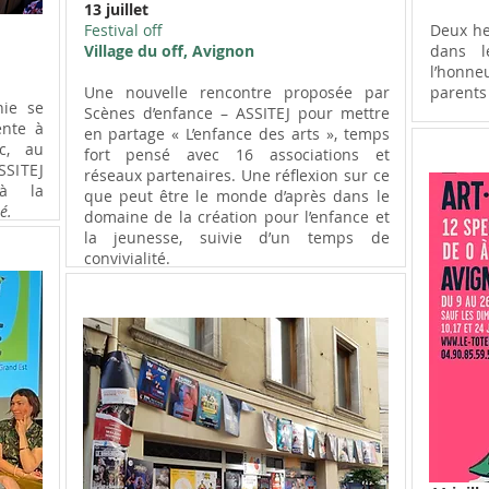
13 juillet
Festival off
Deux he
Village du off, Avignon
dans l
l’honne
Une nouvelle rencontre proposée par
parents 
nie se
Scènes d’enfance – ASSITEJ pour mettre
ente à
en partage « L’enfance des arts », temps
c, au
fort pensé avec 16 associations et
SSITEJ
réseaux partenaires. Une réflexion sur ce
à la
que peut être le monde d’après dans le
.​
domaine de la création pour l’enfance et
la jeunesse, suivie d’un temps de
convivialité.