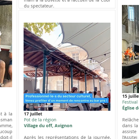
du spectateur.
15 juille
Festival 
Église 
t à la
17 juillet
ansman
Pot de la région
Relâch
ramme,
Village du off, Avignon
dans la
aucoup
assiste
doit-il
Après les représentations de la journée,
l’Assitej