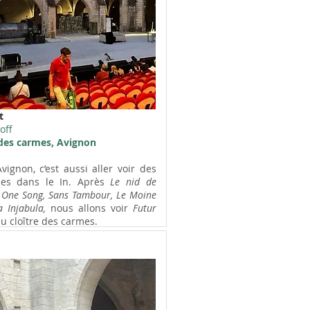
t
off
 des carmes, Avignon
vignon, c’est aussi aller voir des
les dans le In. Après
Le nid de
, One Song, Sans Tambour, Le Moine
a Injabula,
nous allons voir
Futur
u cloître des carmes.