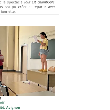
ec le spectacle
Tout est chamboulé
.
ts ont pu créer et repartir avec
rionnette.
t
off
ité, Avignon