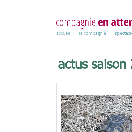
compagnie
en atte
accueil
la compagnie
spectacl
actus saison