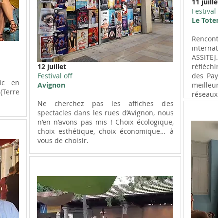
11 juille
Festival 
Le Tote
Rencon
intern
ASSITEJ
12 juillet
réfléchi
Festival off
des Pay
ic en
Avignon
meille
erre
réseaux 
Ne cherchez pas les affiches des
spectacles dans les rues d’Avignon, nous
n’en n’avons pas mis ! Choix écologique,
choix esthétique, choix économique… à
vous de choisir.