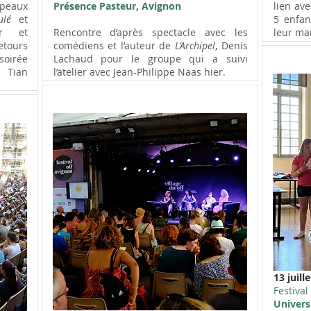
apeaux
Présence Pasteur, Avignon
lien av
ulé
et
5 enfan
er et
Rencontre d’après spectacle avec les
leur ma
etours
comédiens et l’auteur de
L’Archipel
, Denis
 soirée
Lachaud pour le groupe qui a suivi
 Tian
l’atelier avec Jean-Philippe Naas hier.
13 juille
Festival 
Univers