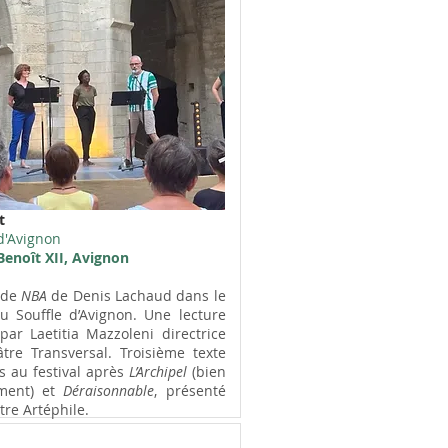
t
d'Avignon
Benoît XII, Avignon
 de
NBA
de Denis Lachaud dans le
u Souffle d’Avignon. Une lecture
 par Laetitia Mazzoleni directrice
tre Transversal. Troisième texte
s au festival après
L’Archipel
(bien
ment) et
Déraisonnable
, présenté
re Artéphile.