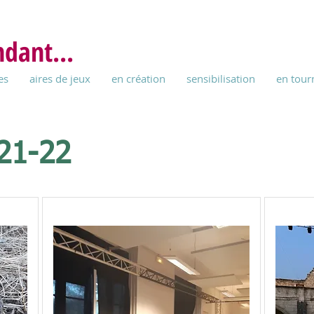
ndant...
es
aires de jeux
en création
sensibilisation
en tour
 21-22