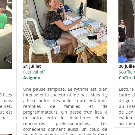
21 juillet
20 juille
Festival off
Souffle 
Avignon
Cloître 
Une pause s’impose. Le rythme est bien
Lecture
 ! Les
intense et la chaleur n’aide pas. Mais il y
cadre d
t mais
a le réconfort des belles représentations
dirigée
ines.
remplies de familles et de
du Théâ
ut est
programmateurs. On passe d’un lieu à
de Deni
ipel.
un autre, entre les billetteries et les
évidem
rencontres professionnelles. Les
au Théât
comédiens donnent aussi un coup de
main à la buvette et à l’accueil de la Cour