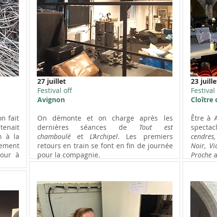
27 juillet
23 juille
Festival off
Festival 
Avignon
Cloître
n fait
On démonte et on charge après les
Être à A
tenait
dernières séances de
Tout est
spectac
n à la
chamboulé
et
L’Archipel
. Les premiers
cendres
gement
retours en train se font en fin de journée
Noir, Vi
tour à
pour la compagnie.
Proche
a