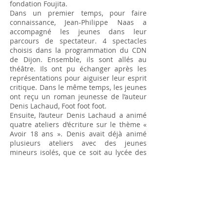
fondation Foujita. ​​
Dans un premier temps, pour faire
connaissance, Jean-Philippe Naas a
accompagné les jeunes dans leur
parcours de spectateur. 4 spectacles
choisis dans la programmation du CDN
de Dijon. Ensemble, ils sont allés au
théâtre. Ils ont pu échanger après les
représentations pour aiguiser leur esprit
critique. Dans le même temps, les jeunes
ont reçu un roman jeunesse de l’auteur
Denis Lachaud, Foot foot foot.
Ensuite, l’auteur Denis Lachaud a animé
quatre ateliers d’écriture sur le thème «
Avoir 18 ans ». Denis avait déjà animé
plusieurs ateliers avec des jeunes
mineurs isolés, que ce soit au lycée des
Marcs d’Or à Dijon lors d’une résidence
de la compagnie en attendant… ou lors
d’autres aventures théâtrales. Faire écrire
des jeunes sur leur futur, c’est leur
proposer une alternative à l’éternel récit
de leur parcours les ayant amenés en
France.